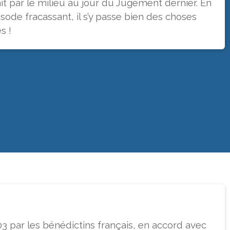
ait par le milieu au jour du Jugement dernier. En
sode fracassant, il s’y passe bien des choses
s !
3 par les bénédictins français, en accord avec