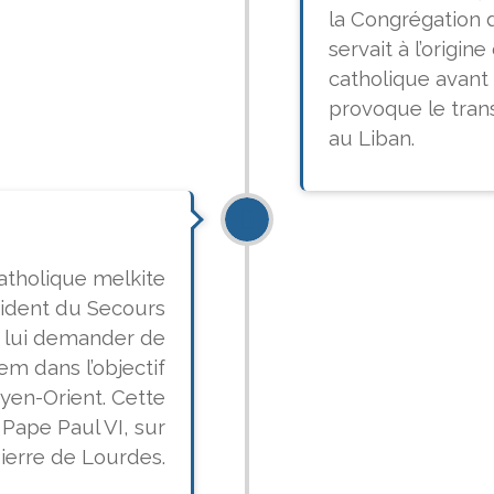
la Congrégation d
servait à l’origin
catholique avant
provoque le tran
au Liban.
catholique melkite
ident du Secours
ur lui demander de
em dans l’objectif
oyen-Orient. Cette
 Pape Paul VI, sur
Pierre de Lourdes.