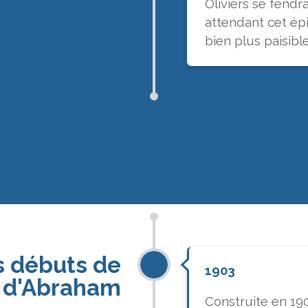
Oliviers se fendr
attendant cet épi
bien plus paisible
s débuts de
1903
n d'Abraham
Construite en 190