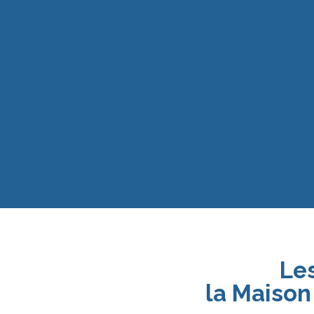
Welcoming every visitor as if they are the first!
Welcoming every visitor as if they are the first!
Le
la Maiso