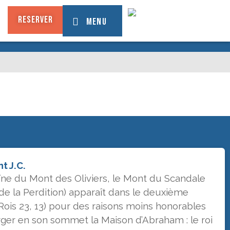
RESERVER
MENU
t J.C.
îne du Mont des Oliviers, le Mont du Scandale
de la Perdition) apparaît dans le deuxième
Rois 23, 13) pour des raisons moins honorables
rger en son sommet la Maison d’Abraham : le roi