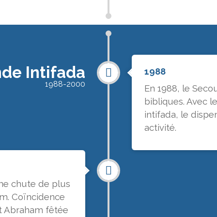
nde Intifada
1988
1988-2000
En 1988, le Seco
bibliques. Avec 
intifada, le dis
activité.
une chute de plus
am. Coïncidence
nt Abraham fêtée