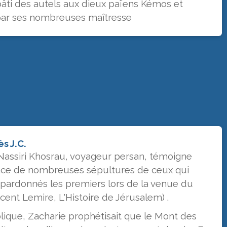
bâti des autels aux dieux païens Kémos et
par ses nombreuses maîtresse
s J.C.
Nassiri Khosrau, voyageur persan, témoigne
nce de nombreuses sépultures de ceux qui
 pardonnés les premiers lors de la venue du
cent Lemire, L'Histoire de Jérusalem) .
iblique, Zacharie prophétisait que le Mont des