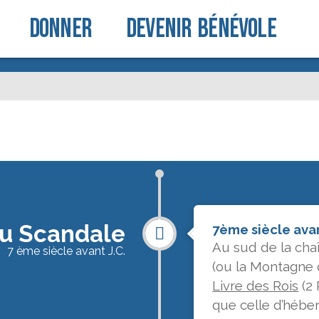
Donner
Devenir Bénévole
u Scandale
7ème siècle avan
Au sud de la cha
7 ème siècle avant J.C.
(ou la Montagne 
Livre des Rois
(2 
que celle d’hébe